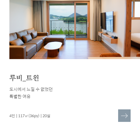
루비_트윈
도시에서 느낄 수 없었던
특별한 여유
더
4인
117㎡(36py)
20실
보
기