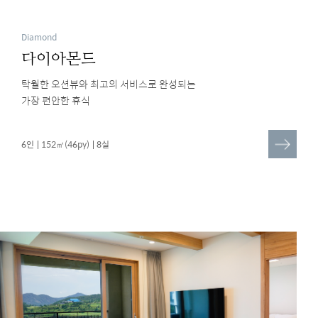
Diamond
다이아몬드
탁월한 오션뷰와 최고의 서비스로 완성되는
가장 편안한 휴식
더
6인
152㎡(46py)
8실
보
기