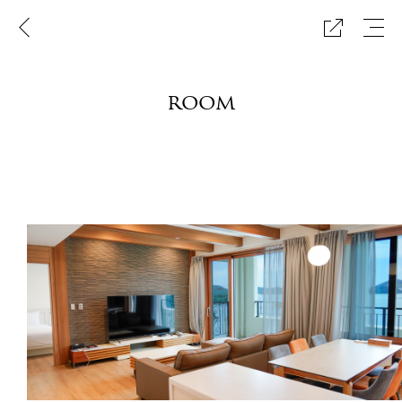
이
메
공
전
뉴
유
페
보
하
이
기
기
지
room