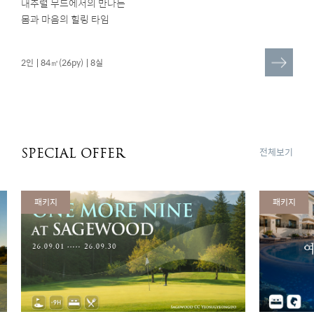
내추럴 무드에서의 만나는
몸과 마음의 힐링 타임
더
2인
84㎡(26py)
8실
보
기
전체보기
SPECIAL OFFER
패키지