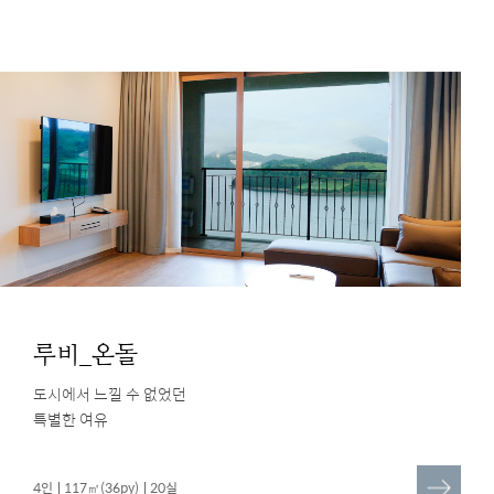
루비_온돌
도시에서 느낄 수 없었던
특별한 여유
더
4인
117㎡(36py)
20실