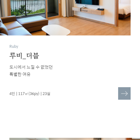
Ruby
루비_더블
도시에서 느낄 수 없었던
특별한 여유
더
4인
117㎡(36py)
23실
보
기