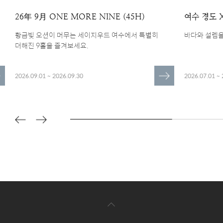
(45H)
여수 경도 X 아쿠아플라넷
수에서 특별히
바다와 설렘을 잇는 특별한 여수 여행
더
더
2026.07.01 ~ 2026.12.31
보
보
기
기