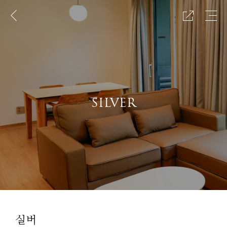
이
메
공
전
뉴
유
페
보
하
이
기
기
지
SILVER
실버