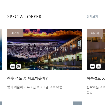
전체보기
SPECIAL OFFER
패키지
패키지
여수 경도 X 아르떼뮤지엄
여수경도 
빛과 예술이 어우러진 프리미엄 여수 여행
반짝이는 여수
순간
더