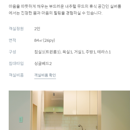
마음을 따듯하게 채우는 부드러운 내추럴 무드의 휴식 공간인 실버룸
에서는 진정한 몸과 마음의 힐링을 경험하실 수 있습니다.
객실정원
2인
면적
84㎡(26py)
구성
침실1(트윈룸1), 욕실1, 거실1, 주방1, 테라스1
침대타입
싱글베드2
객실비품
객실비품 확인