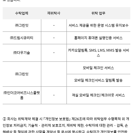
수탁업체
재위탁사
위탁 업무
㈜그린잇
-
서비스 제공을 위한 운영 시스템 유지보수
㈜드림시큐리티
-
홈페이지 휴대폰 실명인증 서비스
카카오알림톡, SMS, LMS, MMS 발송 서비
㈜다우기술
-
스
모바일 체크인 서비스
㈜그린잇
모바일 체크인서비스 알림톡 발송
㈜인더코어비즈니스플랫
-
객실 모바일 체크인/체크아웃 서비스
폼
② 회사는 위탁계약 체결 시 「개인정보 보호법」 제26조에 따라 위탁업무 수행목적 외 개
인정보 처리금지, 기술적・관리적 보호조치, 재위탁 제한, 수탁자에 대한 관리・감독, 손
해배상 등 책임에 관한 사항을 계약서 등 문서에 명시하고, 수탁자가 개인정보를 안전하