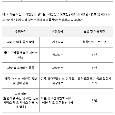
나. 회사는 다음의 개인정보 항목을 「개인정보 보호법」 제15조 제1항 제1호 및 제22조
제1항 제7호에 따라 정보주체의 동의를 받아 처리하고 있습니다.
수집목적
수집항목
보유 및 이용기간
서비스 이용 통계 활용
거주지역
회원탈회 또는 1 년
골프 모바일 체크인 서비스
위치정보
1 년
제공
차량 출입서비스 등록
차량번호
1 년
상품·서비스·이벤트 홍보
이름, 휴대전화번호, 이메일,
회원탈회 또는 동의 철회시
및 판매 권유
직장정보
까지
고객 설문
(불편사항 수집 및 개선, 신규
이름, 휴대전화번호, 서비스
1 년
서비스 개발, 서비스 이용 통
이용 기록, 설문 답변내용
계 활용)