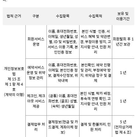
보유 및
법적 근거
구분
수집항목
수집목적
이용기간
이름, 휴대전화번호,
본인 식별·인증, 서
이메일, 생년월일, 성
비스 혜택 및 약관변
회원서비스
회원탈회 후 1
별, ID 및 비밀번호,
경, 부정이용 방지, 고
운영
년간 보관
서비스 이용 기록, 본
지사항 안내, 민원 처
인인증 정보
리
이름, 휴대전화번호,
본인확인, 예약 진행
예약서비스
개인정보보호
이메일, 본인인증 정
및 관리, 부정예약 방
운영 및 위약
1 년
법
보, 결제수단정보, 위
지, 위약금 청구 및 결
정보 관리
제 15 조
약내역
제
제 1 항 제 4
호
본인 식별, 락카 배정,
(계약의 이행)
체크인, 체크
(공통) 이름, 휴대전
투숙객 연령 확인, 고
아웃 서비스
화번호, (골프) 성별,
1 년
지사항 안내, 민원 처
제공
(숙박) 생년월일
리
결제정보(현금 및 카
5 년
결제업무 처
결제 및 환불처리, 민
드결제, 계좌이체 정
(전자상거래
리
원 처리
보)
법 제 6 조)