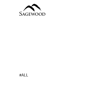
global
LOGO
#ALL