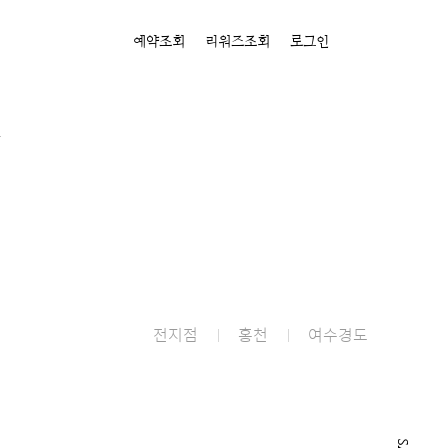
예약조회
리워즈조회
로그인
전지점
홍천
여수경도