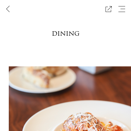
이
메
공
전
뉴
유
페
보
하
이
기
기
지
dining