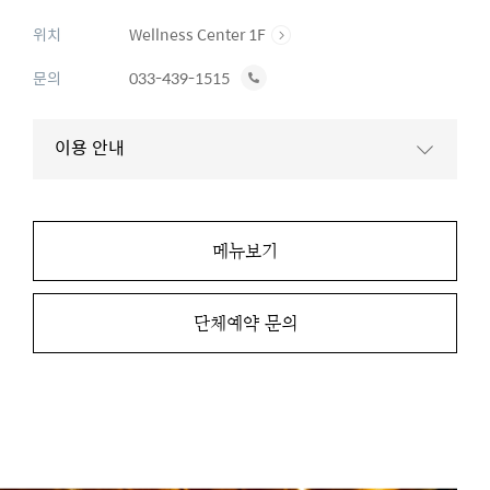
위치
Wellness Center 1F
전
문의
033-439-1515
화
하
이용 안내
기
메뉴보기
단체예약 문의