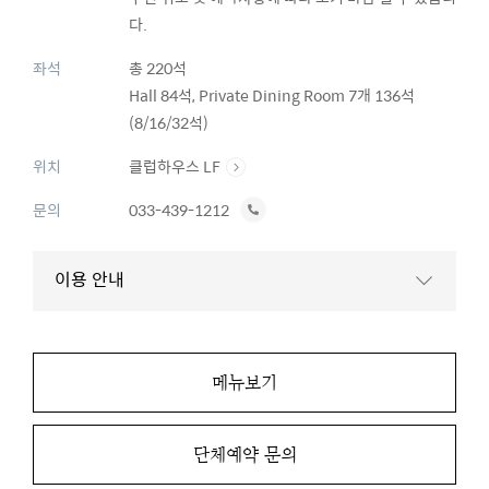
다.
좌석
총 220석
Hall 84석, Private Dining Room 7개 136석
(8/16/32석)
위치
클럽하우스 LF
전
문의
033-439-1212
화
하
이용 안내
기
메뉴보기
단체예약 문의