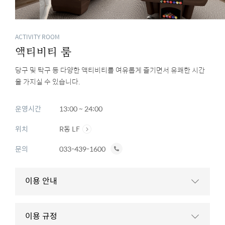
ACTIVITY ROOM
액티비티 룸
당구 및 탁구 등 다양한 액티비티를 여유롭게 즐기면서 유쾌한 시간
을 가지실 수 있습니다.
운영시간
13:00 ~ 24:00
위치
R동 LF
전
문의
033-439-1600
화
하
이용 안내
기
이용 규정