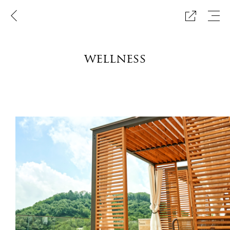
이
메
공
전
뉴
유
페
보
하
이
기
기
지
wellness