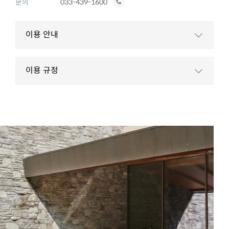
전
문의
033-439-1600
화
하
이용 안내
기
이용 규정