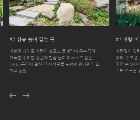
#3 바람 이는 곳
#4 풍경이
바람길이 열린 옥상 공간에 수놓아진 털수염풀, 가
백색 자작나무
우라, 수크령, 샤스타데이지가 파도처럼 일렁이는
유유자적 흔들
꽃강 속 50여마리의 산천어 조형물들이 물길을 거
에 도란도란 
스러 오르는 장관을 감상할 수 있는 테라스 가든