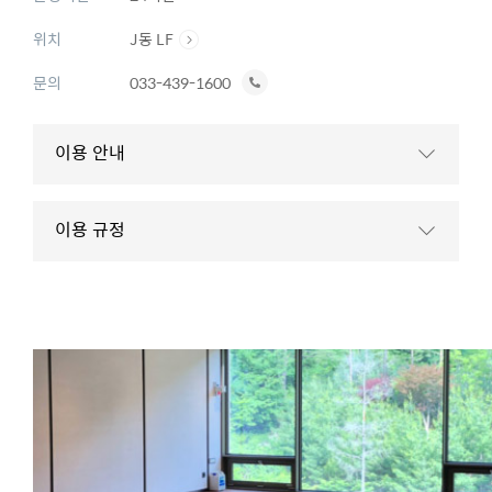
위치
J동 LF
전
문의
033-439-1600
화
하
이용 안내
기
이용 규정