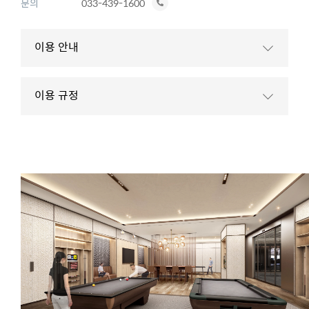
전
문의
033-439-1600
화
하
이용 안내
기
이용 규정