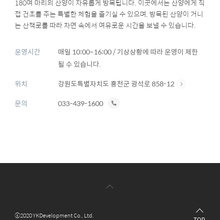
180여 마리의 산양이 자유롭게 방목됩니다. 이곳에서는 산양에게 직
접 건초를 주는 특별한 체험을 즐기실 수 있으며, 방목된 산양이 거니
는 산책로를 따라 자연 속에서 여유로운 시간을 보낼 수 있습니다.
운영시간
매일 10:00~16:00 / 기상상황에 따라 운영이 제한
될 수 있습니다.
위치
강원도특별자치도 홍천군 광석로 858-12
전
문의
033-439-1600
화
하
기
ⓒ2020 YKDevelopment Co., Ltd.
TOP