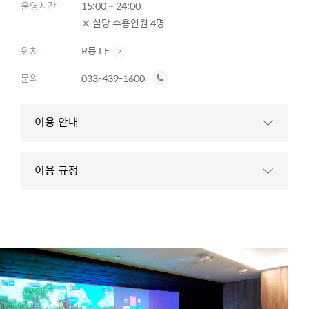
운영시간
15:00 ~ 24:00
※ 실당 수용인원 4명
위치
R동 LF
전
문의
033-439-1600
화
하
이용 안내
기
이용 규정