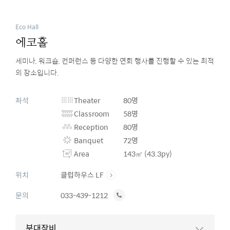
Eco Hall
에코홀
세미나, 워크숍, 컨퍼런스 등 다양한 연회 행사를 진행할 수 있는 최적
의 장소입니다.
좌석
Theater
80명
Classroom
58명
Reception
80명
Banquet
72명
Area
143㎡ (43.3py)
위치
클럽하우스 LF
전
문의
033-439-1212
화
하
부대장비