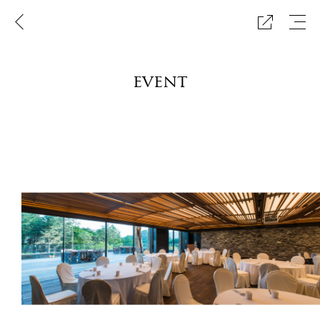
이
메
공
전
뉴
유
페
보
하
이
기
기
지
event