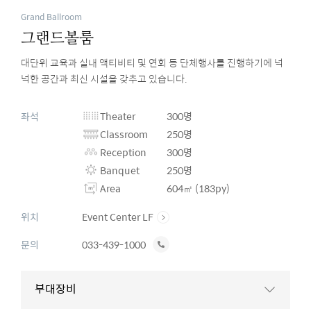
Grand Ballroom
그랜드볼룸
대단위 교육과 실내 액티비티 및 연회 등 단체행사를 진행하기에 넉
넉한 공간과 최신 시설을 갖추고 있습니다.
좌석
Theater
300명
Classroom
250명
Reception
300명
Banquet
250명
Area
604㎡ (183py)
위치
Event Center LF
전
문의
033-439-1000
화
하
부대장비
기